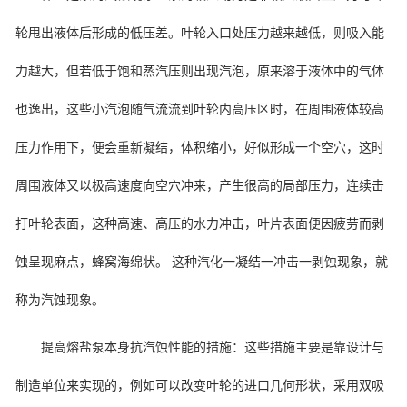
轮甩出液体后形成的低压差。叶轮入口处压力越来越低，则吸入能
力越大，但若低于饱和蒸汽压则出现汽泡，原来溶于液体中的气体
也逸出，这些小汽泡随气流流到叶轮内高压区时，在周围液体较高
压力作用下，便会重新凝结，体积缩小，好似形成一个空穴，这时
周围液体又以极高速度向空穴冲来，产生很高的局部压力，连续击
打叶轮表面，这种高速、高压的水力冲击，叶片表面便因疲劳而剥
蚀呈现麻点，蜂窝海绵状。 这种汽化一凝结一冲击一剥蚀现象，就
称为汽蚀现象。
提高熔盐泵本身抗汽蚀性能的措施：这些措施主要是靠设计与
制造单位来实现的，例如可以改变叶轮的进口几何形状，采用双吸